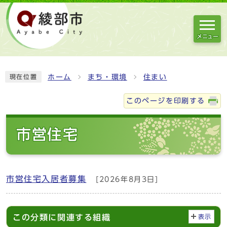
メニュー
ホーム
まち・環境
住まい
現在位置
このページを印刷する
市営住宅
市営住宅入居者募集
[2026年8月3日]
この分類に関連する組織
表示