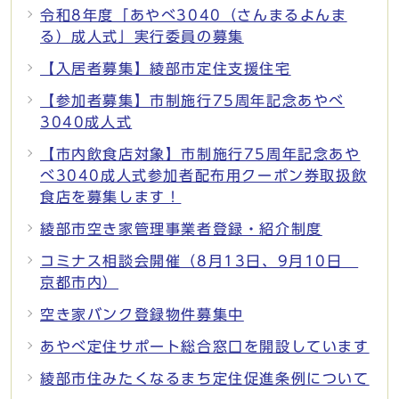
令和8年度「あやべ3040（さんまるよんま
る）成人式」実行委員の募集
【入居者募集】綾部市定住支援住宅
【参加者募集】市制施行75周年記念あやべ
3040成人式
【市内飲食店対象】市制施行75周年記念あや
べ3040成人式参加者配布用クーポン券取扱飲
食店を募集します！
綾部市空き家管理事業者登録・紹介制度
コミナス相談会開催（8月13日、9月10日
京都市内）
空き家バンク登録物件募集中
あやべ定住サポート総合窓口を開設しています
綾部市住みたくなるまち定住促進条例について