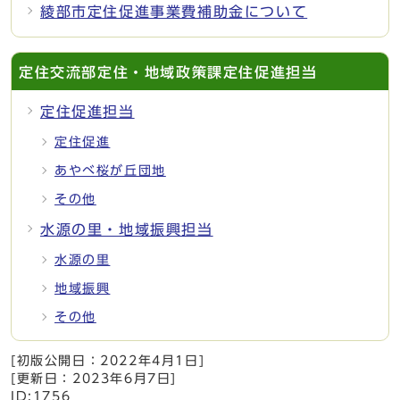
綾部市定住促進事業費補助金について
定住交流部定住・地域政策課定住促進担当
定住促進担当
定住促進
あやべ桜が丘団地
その他
水源の里・地域振興担当
水源の里
地域振興
その他
[初版公開日：
2022年4月1日
]
[更新日：
2023年6月7日
]
ID:1756