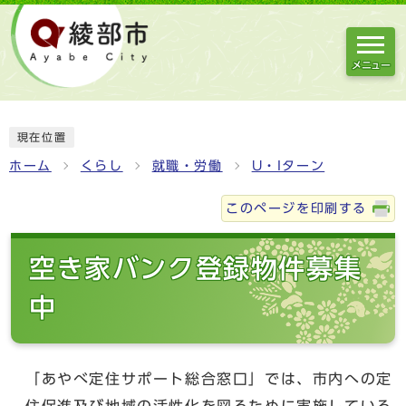
メニュー
現在位置
ホーム
くらし
就職・労働
U・Iターン
このページを印刷する
空き家バンク登録物件募集
中
「あやべ定住サポート総合窓口」では、市内への定
住促進及び地域の活性化を図るために実施している