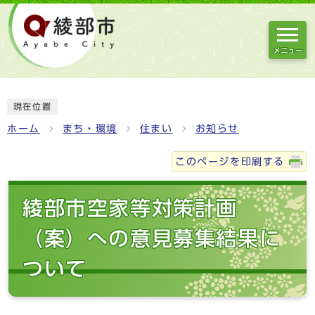
メニュー
現在位置
ホーム
まち・環境
住まい
お知らせ
このページを印刷する
綾部市空家等対策計画
（案）への意見募集結果に
ついて