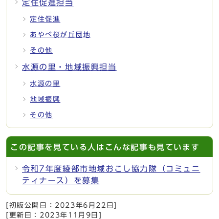
定住促進担当
定住促進
あやべ桜が丘団地
その他
水源の里・地域振興担当
水源の里
地域振興
その他
この記事を見ている人はこんな記事も見ています
令和7年度綾部市地域おこし協力隊（コミュニ
ティナース）を募集
[初版公開日：
2023年6月22日
]
[更新日：
2023年11月9日
]