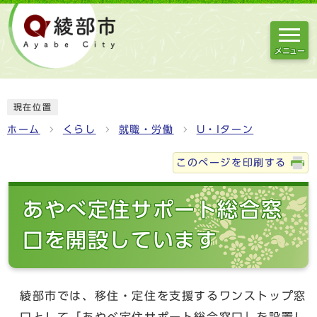
メニュー
現在位置
ホーム
くらし
就職・労働
U・Iターン
このページを印刷する
あやべ定住サポート総合窓
口を開設しています
綾部市では、移住・定住を支援するワンストップ窓
口として「あやべ定住サポート総合窓口」を設置し