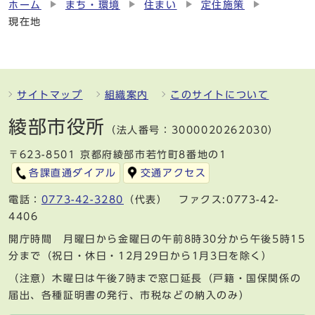
ホーム
まち・環境
住まい
定住施策
現在地
サイトマップ
組織案内
このサイトについて
綾部市役所
（法人番号：3000020262030）
〒623-8501 京都府綾部市若竹町8番地の1
各課直通ダイアル
交通アクセス
電話：
0773-42-3280
（代表） ファクス:0773-42-
4406
開庁時間 月曜日から金曜日の午前8時30分から午後5時15
分まで（祝日・休日・12月29日から1月3日を除く）
（注意）木曜日は午後7時まで窓口延長（戸籍・国保関係の
届出、各種証明書の発行、市税などの納入のみ）