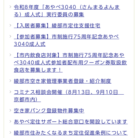
令和8年度「あやべ3040（さんまるよんま
る）成人式」実行委員の募集
【入居者募集】綾部市定住支援住宅
【参加者募集】市制施行75周年記念あやべ
3040成人式
【市内飲食店対象】市制施行75周年記念あや
べ3040成人式参加者配布用クーポン券取扱飲
食店を募集します！
綾部市空き家管理事業者登録・紹介制度
コミナス相談会開催（8月13日、9月10日
京都市内）
空き家バンク登録物件募集中
あやべ定住サポート総合窓口を開設しています
綾部市住みたくなるまち定住促進条例について