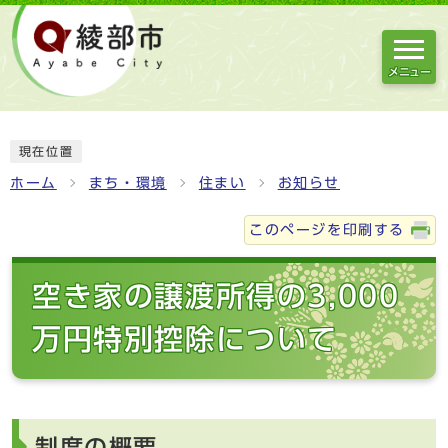
メニュー
現在位置
ホーム
まち・環境
住まい
お知らせ
このページを印刷する
空き家の譲渡所得の3,000
万円特別控除について
制度の概要