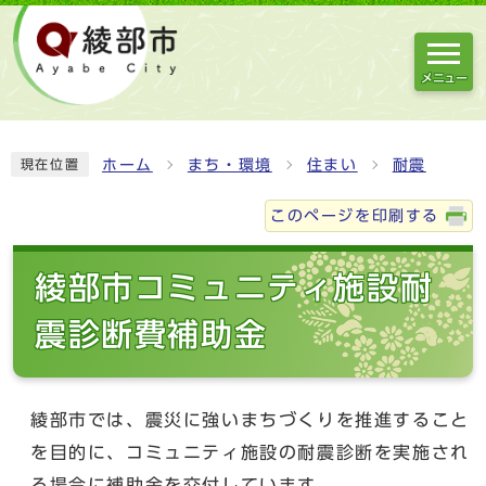
メニュー
ホーム
まち・環境
住まい
耐震
現在位置
このページを印刷する
綾部市コミュニティ施設耐
震診断費補助金
綾部市では、震災に強いまちづくりを推進すること
を目的に、コミュニティ施設の耐震診断を実施され
る場合に補助金を交付しています。