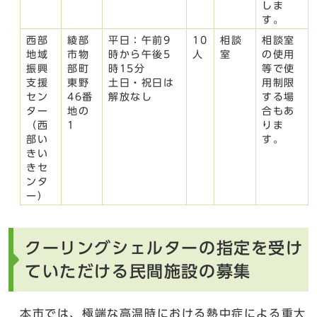
しま
す。
西部
綾部
平日：午前9
10
相談
相談室
地域
市物
時から午後5
人
室
の使用
振興
部町
時15分
等で使
支援
東野
土日・祝日は
用制限
セン
46番
解放なし
する場
ター
地の
合もあ
（西
1
りま
部い
す。
きい
きセ
ンタ
ー）
クーリングシェルターの指定を受け
ていただける民間施設の募集
本市では、極端な高温時における熱中症による重大