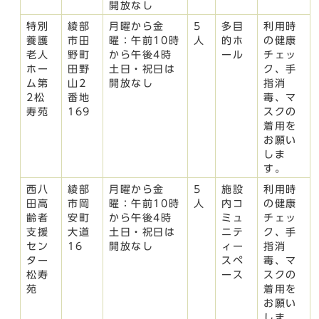
開放なし
特別
綾部
月曜から金
5
多目
利用時
養護
市田
曜：午前10時
人
的ホ
の健康
老人
野町
から午後4時
ール
チェッ
ホー
田野
土日・祝日は
ク、手
ム第
山2
開放なし
指消
2松
番地
毒、マ
寿苑
169
スクの
着用を
お願い
しま
す。
西八
綾部
月曜から金
5
施設
利用時
田高
市岡
曜：午前10時
人
内コ
の健康
齢者
安町
から午後4時
ミュ
チェッ
支援
大道
土日・祝日は
ニテ
ク、手
セン
16
開放なし
ィー
指消
ター
スペ
毒、マ
松寿
ース
スクの
苑
着用を
お願い
しま