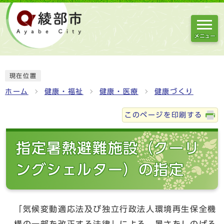
メニュー
現在位置
ホーム
健康・福祉
健康・医療
健康づくり
このページを印刷する
指定暑熱避難施設（クーリ
ングシェルター）の指定
「気候変動適応法及び独立行政法人環境再生保全機
構の一部を改正する法律」による、暑さをしのげる