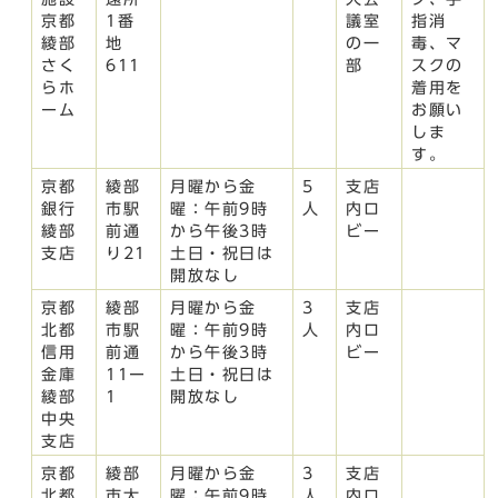
京都
1番
議室
指消
綾部
地
の一
毒、マ
さく
611
部
スクの
らホ
着用を
ーム
お願い
しま
す。
京都
綾部
月曜から金
5
支店
銀行
市駅
曜：午前9時
人
内ロ
綾部
前通
から午後3時
ビー
支店
り21
土日・祝日は
開放なし
京都
綾部
月曜から金
3
支店
北都
市駅
曜：午前9時
人
内ロ
信用
前通
から午後3時
ビー
金庫
11ー
土日・祝日は
綾部
1
開放なし
中央
支店
京都
綾部
月曜から金
3
支店
北都
市大
曜：午前9時
人
内ロ