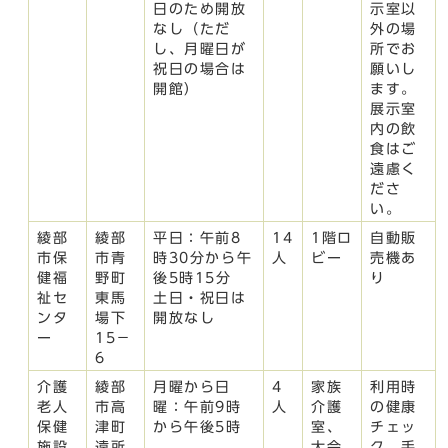
日のため開放
示室以
なし（ただ
外の場
し、月曜日が
所でお
祝日の場合は
願いし
開館）
ます。
展示室
内の飲
食はご
遠慮く
ださ
い。
綾部
綾部
平日：午前8
14
1階ロ
自動販
市保
市青
時30分から午
人
ビー
売機あ
健福
野町
後5時15分
り
祉セ
東馬
土日・祝日は
ンタ
場下
開放なし
ー
15－
6
介護
綾部
月曜から日
4
家族
利用時
老人
市高
曜：午前9時
人
介護
の健康
保健
津町
から午後5時
室、
チェッ
施設
遠所
大会
ク、手