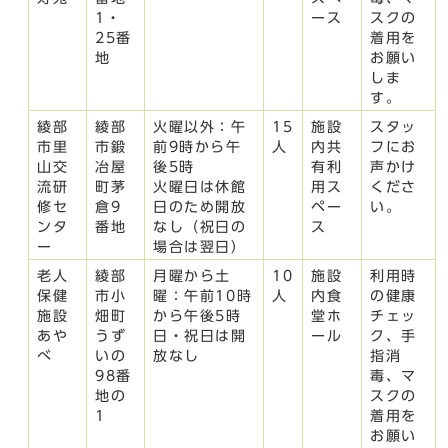
1・
ース
スクの
25番
着用を
地
お願い
しま
す。
綾部
綾部
火曜以外：午
15
施設
スタッ
市里
市鍛
前9時から午
人
内共
フにお
山交
冶屋
後5時
有利
声かけ
流研
町茅
火曜日は休館
用ス
くださ
修セ
倉9
日のため開放
ペー
い。
ンタ
番地
なし（祝日の
ス
ー
場合は翌日）
老人
綾部
月曜から土
10
施設
利用時
保健
市小
曜：午前10時
人
内食
の健康
施設
畑町
から午後5時
堂ホ
チェッ
あや
うず
日・祝日は開
ール
ク、手
べ
いの
放なし
指消
98番
毒、マ
地の
スクの
1
着用を
お願い