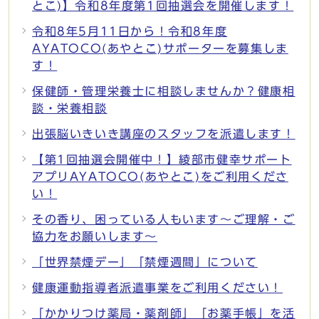
とこ)】令和8年度第1回抽選会を開催します！
令和8年5月11日から！令和8年度
AYATOCO(あやとこ)サポーターを募集しま
す！
保健師・管理栄養士に相談しませんか？健康相
談・栄養相談
出張脳いきいき講座のスタッフを派遣します！
【第1回抽選会開催中！】綾部市健幸サポート
アプリAYATOCO(あやとこ)をご利用くださ
い！
その香り、困っている人もいます～ご理解・ご
協力をお願いします～
「世界禁煙デー」「禁煙週間」について
健康運動指導者派遣事業をご利用ください！
「かかりつけ薬局・薬剤師」「お薬手帳」を活