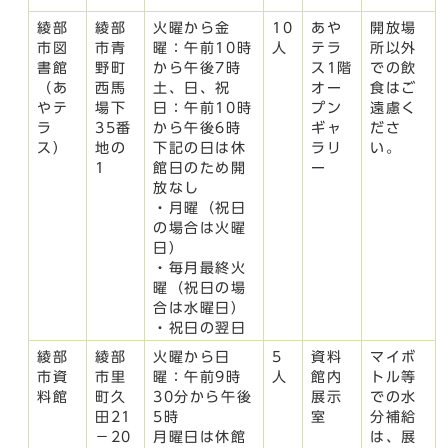
綾部
綾部
火曜から金
10
あや
開放場
市図
市青
曜：午前10時
人
テラ
所以外
書館
野町
から午後7時
ス1階
での飲
（あ
西馬
土、日、祝
オー
食はご
やテ
場下
日：午前10時
プン
遠慮く
ラ
35番
から午後6時
ギャ
ださ
ス）
地の
下記の日は休
ラリ
い。
1
館日のため開
ー
放なし
・月曜（祝日
の場合は火曜
日）
・毎月最終火
曜（祝日の場
合は水曜日）
・祝日の翌日
綾部
綾部
火曜から日
5
資料
マイボ
市資
市里
曜：午前9時
人
館内
トル等
料館
町久
30分から午後
展示
での水
田21
5時
室
分補給
－20
月曜日は休館
は、展