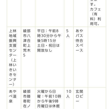
す。
カフェ
（有
料）利
用可。
上林
綾部
平日：午前8
5
あや
地域
市八
時30分から午
人
バス
振興
津合
後5時15分
待合
支援
町上
土日・祝日は
スペ
セン
荒木
開放なし
ース
ター
5
（上
林い
きい
きセ
ンタ
ー）
あや
綾部
火曜から日
10
玄関
べ温
市睦
曜：午前10時
人
ロビ
泉
寄町
から午後9時
ー
在ノ
月曜日は休館