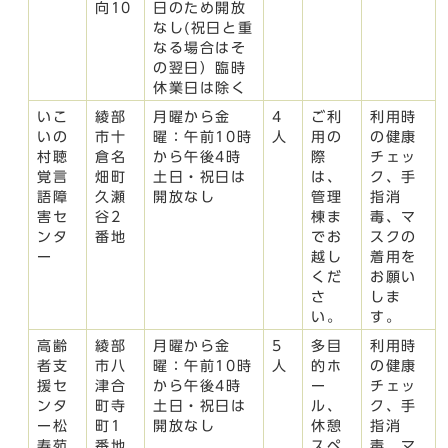
向10
日のため開放
なし(祝日と重
なる場合はそ
の翌日）臨時
休業日は除く
いこ
綾部
月曜から金
4
ご利
利用時
いの
市十
曜：午前10時
人
用の
の健康
村聴
倉名
から午後4時
際
チェッ
覚言
畑町
土日・祝日は
は、
ク、手
語障
久瀬
開放なし
管理
指消
害セ
谷2
棟ま
毒、マ
ンタ
番地
でお
スクの
ー
越し
着用を
くだ
お願い
さ
しま
い。
す。
高齢
綾部
月曜から金
5
多目
利用時
者支
市八
曜：午前10時
人
的ホ
の健康
援セ
津合
から午後4時
ー
チェッ
ンタ
町寺
土日・祝日は
ル、
ク、手
ー松
町1
開放なし
休憩
指消
寿苑
番地
スペ
毒、マ