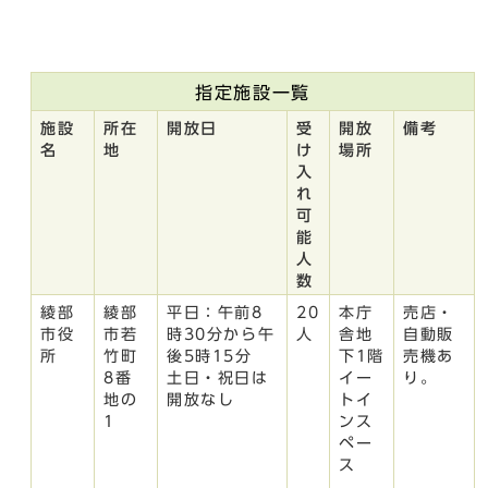
指定施設一覧
施設
所在
開放日
受
開放
備考
名
地
け
場所
入
れ
可
能
人
数
綾部
綾部
平日：午前8
20
本庁
売店・
市役
市若
時30分から午
人
舎地
自動販
所
竹町
後5時15分
下1階
売機あ
8番
土日・祝日は
イー
り。
地の
開放なし
トイ
1
ンス
ペー
ス