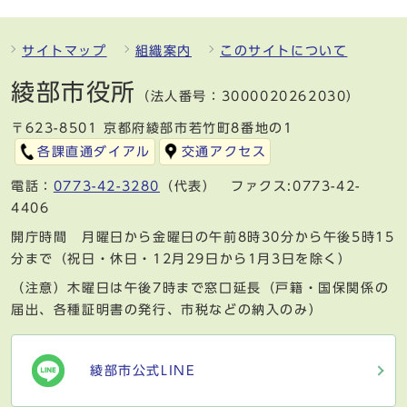
サイトマップ
組織案内
このサイトについて
綾部市役所
（法人番号：3000020262030）
〒623-8501 京都府綾部市若竹町8番地の1
各課直通ダイアル
交通アクセス
電話：
0773-42-3280
（代表） ファクス:0773-42-
4406
開庁時間 月曜日から金曜日の午前8時30分から午後5時15
分まで（祝日・休日・12月29日から1月3日を除く）
（注意）木曜日は午後7時まで窓口延長（戸籍・国保関係の
届出、各種証明書の発行、市税などの納入のみ）
綾部市公式LINE