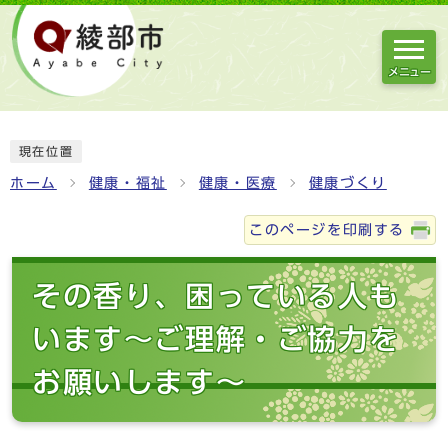
メニュー
現在位置
ホーム
健康・福祉
健康・医療
健康づくり
このページを印刷する
その香り、困っている人も
います～ご理解・ご協力を
お願いします～