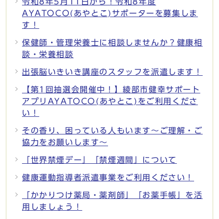
令和8年5月11日から！令和8年度
AYATOCO(あやとこ)サポーターを募集しま
す！
保健師・管理栄養士に相談しませんか？健康相
談・栄養相談
出張脳いきいき講座のスタッフを派遣します！
【第1回抽選会開催中！】綾部市健幸サポート
アプリAYATOCO(あやとこ)をご利用くださ
い！
その香り、困っている人もいます～ご理解・ご
協力をお願いします～
「世界禁煙デー」「禁煙週間」について
健康運動指導者派遣事業をご利用ください！
「かかりつけ薬局・薬剤師」「お薬手帳」を活
用しましょう！