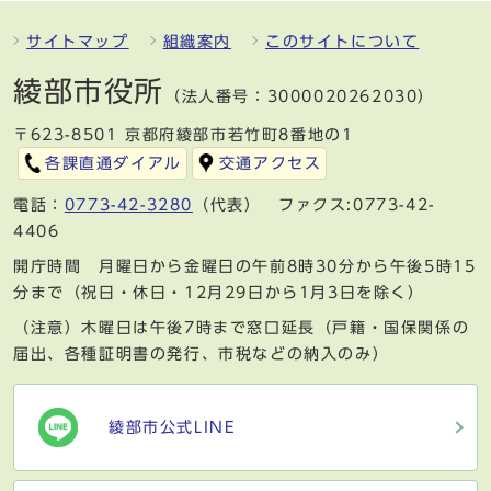
サイトマップ
組織案内
このサイトについて
綾部市役所
（法人番号：3000020262030）
〒623-8501 京都府綾部市若竹町8番地の1
各課直通ダイアル
交通アクセス
電話：
0773-42-3280
（代表） ファクス:0773-42-
4406
開庁時間 月曜日から金曜日の午前8時30分から午後5時15
分まで（祝日・休日・12月29日から1月3日を除く）
（注意）木曜日は午後7時まで窓口延長（戸籍・国保関係の
届出、各種証明書の発行、市税などの納入のみ）
綾部市公式LINE