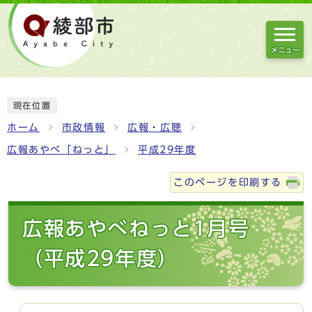
メニュー
現在位置
ホーム
市政情報
広報・広聴
広報あやべ「ねっと」
平成29年度
このページを印刷する
広報あやべねっと1月号
（平成29年度）