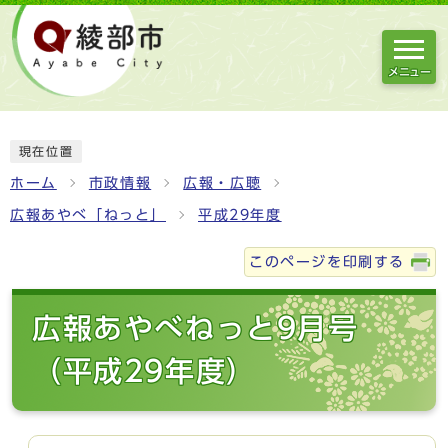
メニュー
現在位置
ホーム
市政情報
広報・広聴
広報あやべ「ねっと」
平成29年度
このページを印刷する
広報あやべねっと9月号
（平成29年度）