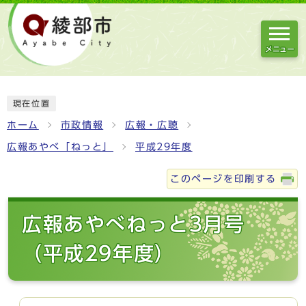
メニュー
現在位置
ホーム
市政情報
広報・広聴
広報あやべ「ねっと」
平成29年度
このページを印刷する
広報あやべねっと3月号
（平成29年度）