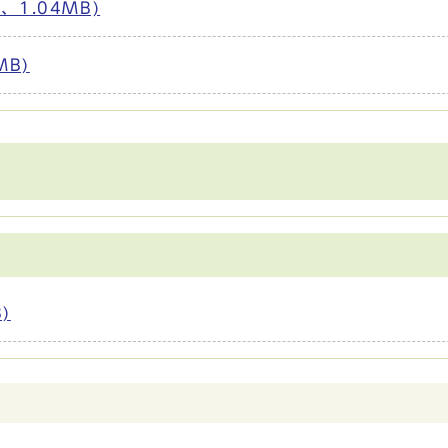
1.04MB)
MB)
)