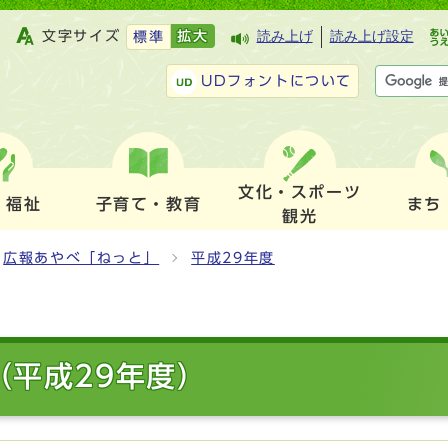
文字サイズ
拡大
読み上げ
読み上げ設定
標準
UDフォントについて
文化・スポーツ
・福祉
子育て・教育
まち
観光
広報あやべ「ねっと」
平成29年度
（平成29年度）