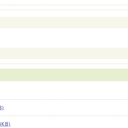
B)
KB)