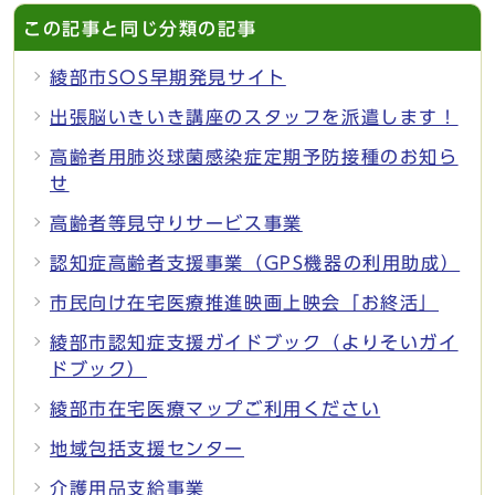
この記事と同じ分類の記事
綾部市SOS早期発見サイト
出張脳いきいき講座のスタッフを派遣します！
高齢者用肺炎球菌感染症定期予防接種のお知ら
せ
高齢者等見守りサービス事業
認知症高齢者支援事業（GPS機器の利用助成）
市民向け在宅医療推進映画上映会「お終活」
綾部市認知症支援ガイドブック（よりそいガイ
ドブック）
綾部市在宅医療マップご利用ください
地域包括支援センター
介護用品支給事業