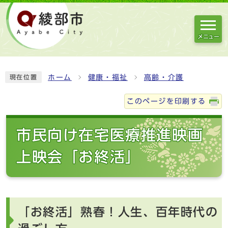
メニュー
ホーム
健康・福祉
高齢・介護
現在位置
このページを印刷する
市民向け在宅医療推進映画
上映会「お終活」
「お終活」熟春！人生、百年時代の