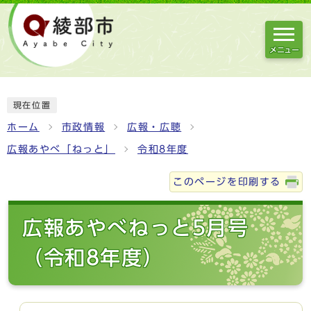
メニュー
現在位置
ホーム
市政情報
広報・広聴
広報あやべ「ねっと」
令和8年度
このページを印刷する
広報あやべねっと5月号
（令和8年度）