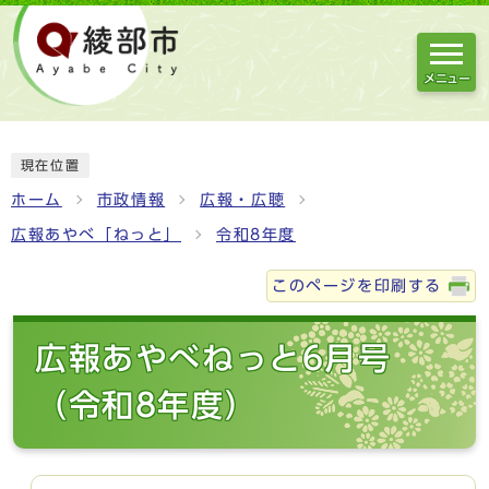
メニュー
現在位置
ホーム
市政情報
広報・広聴
広報あやべ「ねっと」
令和8年度
このページを印刷する
広報あやべねっと6月号
（令和8年度）