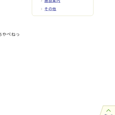
施設案内
その他
あやべねっ