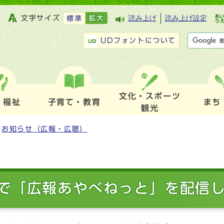
文字サイズ
拡大
読み上げ
読み上げ設定
標準
UDフォントについて
文化・スポーツ
・福祉
子育て・教育
まち
観光
お知らせ（広報・広聴）
で「広報あやべねっと」を配信