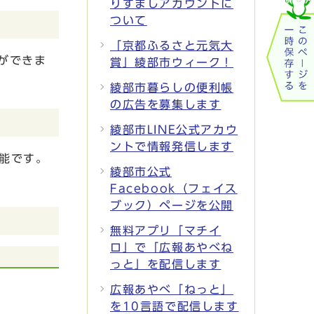
りすましアカウントに
ついて
「京都ふるさと元気大
ができま
賞」綾部市ウィーク！
綾部市暮らしの便利帳
の広告を募集します
綾部市LINE公式アカウ
ントで情報発信します
可能です。
綾部市公式
Facebook（フェイス
ブック）ページを公開
無料アプリ「マチイ
ロ」で「広報あやべね
っと」を配信します
広報あやべ「ねっと」
を10言語で配信します