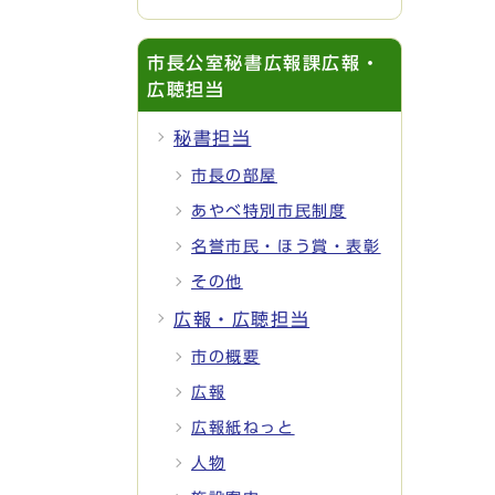
市長公室秘書広報課広報・
広聴担当
秘書担当
市長の部屋
あやべ特別市民制度
名誉市民・ほう賞・表彰
その他
広報・広聴担当
市の概要
広報
広報紙ねっと
人物