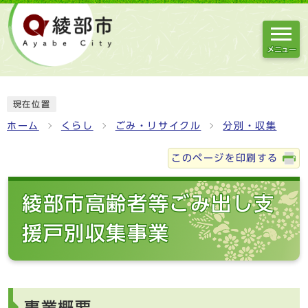
メニュー
現在位置
ホーム
くらし
ごみ・リサイクル
分別・収集
このページを印刷する
綾部市高齢者等ごみ出し支
援戸別収集事業
事業概要