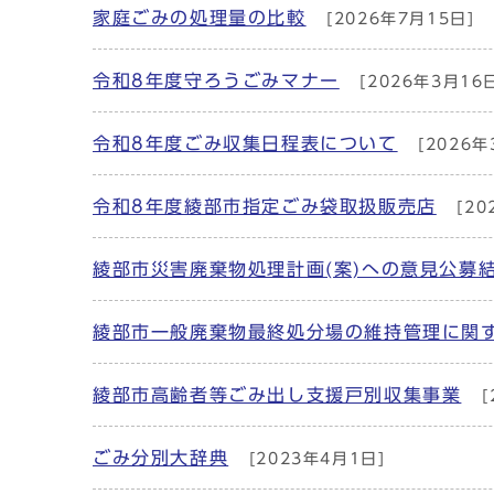
家庭ごみの処理量の比較
[2026年7月15日]
令和8年度守ろうごみマナー
[2026年3月16
令和8年度ごみ収集日程表について
[2026年
令和8年度綾部市指定ごみ袋取扱販売店
[20
綾部市災害廃棄物処理計画(案)への意見公募
綾部市一般廃棄物最終処分場の維持管理に関
綾部市高齢者等ごみ出し支援戸別収集事業
[
ごみ分別大辞典
[2023年4月1日]