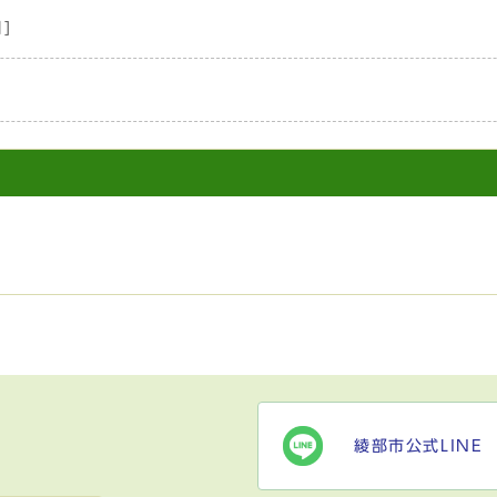
]
綾部市公式LINE
）