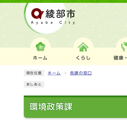
ホーム
くらし
健康
ホーム
各課の窓口
現在位置
あしあと
環境政策課