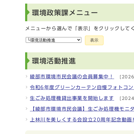
環境政策課メニュー
メニューから選んで「表示」をクリックして
表示
環境活動推進
綾部市環境市民会議の会員募集中！
[202
令和6年度グリーンカーテン自慢フォトコ
生ごみ処理機貸出事業を開始します
[202
【綾部市環境市民会議】生ごみ処理機モニ
上林川を美しくする会設立20周年記念動画