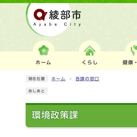
ホーム
くらし
健康
ホーム
各課の窓口
現在位置
あしあと
環境政策課