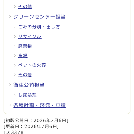
その他
クリーンセンター担当
ごみの分別・出し方
リサイクル
廃棄物
斎場
ペットの火葬
その他
衛生公苑担当
し尿処理
各種計画・啓発・申請
[初版公開日：
2026年7月6日
]
[更新日：
2026年7月6日
]
ID:3378