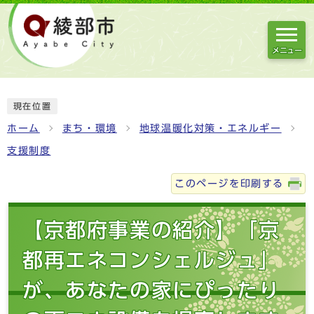
メニュー
現在位置
ホーム
まち・環境
地球温暖化対策・エネルギー
支援制度
このページを印刷する
【京都府事業の紹介】「京
都再エネコンシェルジュ」
が、あなたの家にぴったり