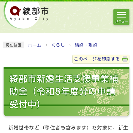
メニュー
ホーム
くらし
結婚・離婚
現在位置
このページを印刷する
綾部市新婚生活支援事業補
助金（令和8年度分の申請
受付中）
新婚世帯など（移住者も含みます）を対象に、新生