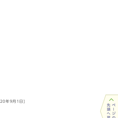
]
]
]
]
020年9月1日]
]