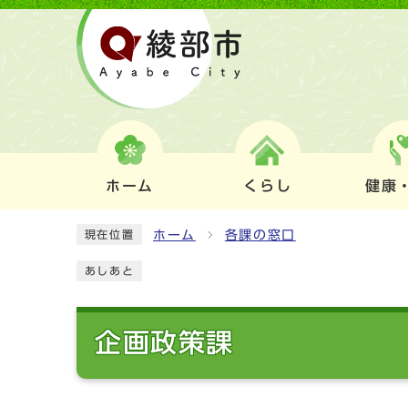
ホーム
くらし
健康
ホーム
各課の窓口
現在位置
あしあと
企画政策課