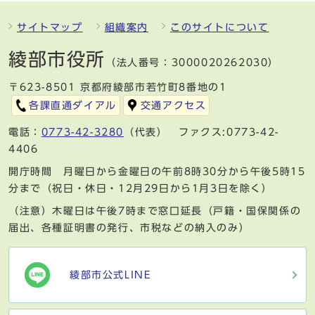
サイトマップ
組織案内
このサイトについて
綾部市役所
（法人番号：3000020262030）
〒623-8501 京都府綾部市若竹町8番地の1
各課直通ダイアル
交通アクセス
電話：
0773-42-3280
（代表） ファクス:0773-42-
4406
開庁時間 月曜日から金曜日の午前8時30分から午後5時15
分まで（祝日・休日・12月29日から1月3日を除く）
（注意）木曜日は午後7時まで窓口延長（戸籍・国保関係の
届出、各種証明書の発行、市税などの納入のみ）
綾部市公式LINE