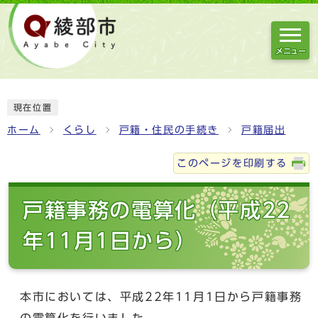
メニュー
現在位置
ホーム
くらし
戸籍・住民の手続き
戸籍届出
このページを印刷する
戸籍事務の電算化（平成22
年11月1日から）
本市においては、平成22年11月1日から戸籍事務
の電算化を行いました。