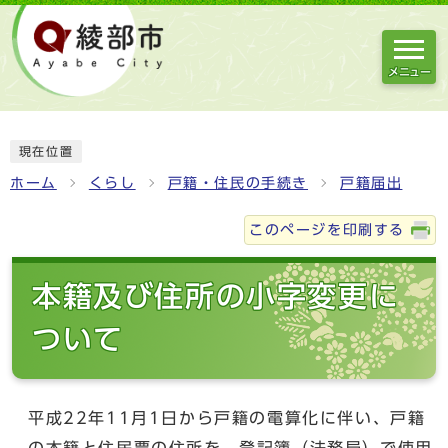
メニュー
現在位置
ホーム
くらし
戸籍・住民の手続き
戸籍届出
このページを印刷する
本籍及び住所の小字変更に
ついて
平成22年11月1日から戸籍の電算化に伴い、戸籍
の本籍と住民票の住所を、登記簿（法務局）で使用