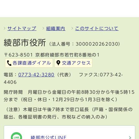
サイトマップ
組織案内
このサイトについて
綾部市役所
（法人番号：3000020262030）
〒623-8501 京都府綾部市若竹町8番地の1
各課直通ダイアル
交通アクセス
電話：
0773-42-3280
（代表） ファクス:0773-42-
4406
開庁時間 月曜日から金曜日の午前8時30分から午後5時15
分まで（祝日・休日・12月29日から1月3日を除く）
（注意）木曜日は午後7時まで窓口延長（戸籍・国保関係の
届出、各種証明書の発行、市税などの納入のみ）
綾部市公式LINE