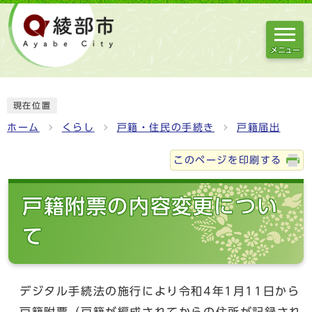
メニュー
現在位置
ホーム
くらし
戸籍・住民の手続き
戸籍届出
このページを印刷する
戸籍附票の内容変更につい
て
デジタル手続法の施行により令和4年1月11日から
戸籍附票（戸籍が編成されてからの住所が記録され