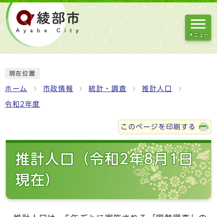
メニュー
現在位置
ホーム
市政情報
統計・調査
推計人口
令和2年度
このページを印刷する
推計人口（令和2年8月1日
現在）