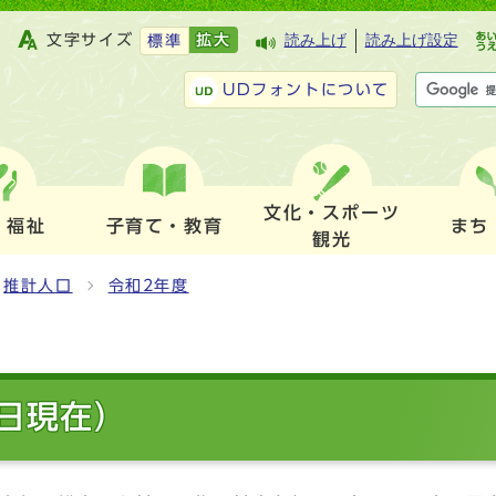
文字サイズ
拡大
読み上げ
読み上げ設定
標準
UDフォントについて
文化・スポーツ
・福祉
子育て・教育
まち
観光
推計人口
令和2年度
1日現在）