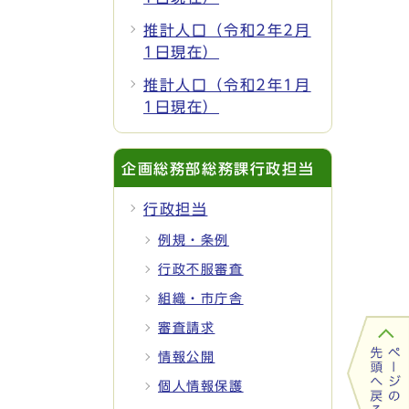
推計人口（令和2年2月
1日現在）
推計人口（令和2年1月
1日現在）
企画総務部総務課行政担当
行政担当
例規・条例
行政不服審査
組織・市庁舎
審査請求
情報公開
個人情報保護