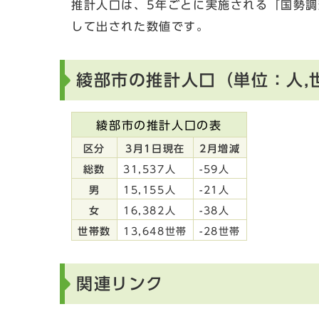
推計人口は、5年ごとに実施される「国勢
して出された数値です。
綾部市の推計人口（単位：人,
綾部市の推計人口の表
区分
3月1日現在
2月増減
総数
31,537人
-59人
男
15,155人
-21人
女
16,382人
-38人
世帯数
13,648世帯
-28世帯
関連リンク