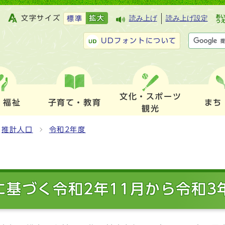
文字サイズ
拡大
読み上げ
読み上げ設定
標準
UDフォントについて
文化・スポーツ
・福祉
子育て・教育
まち
観光
推計人口
令和2年度
に基づく令和2年11月から令和3