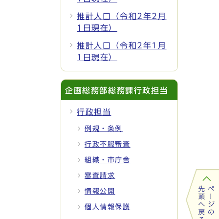
推計人口（令和2年2月
1日現在）
推計人口（令和2年1月
1日現在）
企画総務部総務課行政担当
行政担当
例規・条例
行政不服審査
組織・市庁舎
審査請求
情報公開
個人情報保護