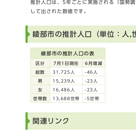
推計人口は、5年ごとに実施される「国勢
して出された数値です。
綾部市の推計人口（単位：人,
綾部市の推計人口の表
区分
7月1日現在
6月増減
総数
31,725人
-46人
男
15,239人
-23人
女
16,486人
-23人
世帯数
13,688世帯
-5世帯
関連リンク