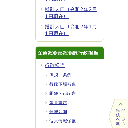
推計人口（令和2年2月
1日現在）
推計人口（令和2年1月
1日現在）
企画総務部総務課行政担当
行政担当
例規・条例
行政不服審査
組織・市庁舎
審査請求
情報公開
個人情報保護