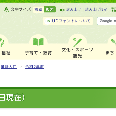
文字サイズ
拡大
読み上げ
読み上げ設定
標準
UDフォントについて
文化・スポーツ
・福祉
子育て・教育
まち
観光
推計人口
令和2年度
1日現在）