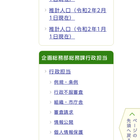
推計人口（令和2年2月
1日現在）
推計人口（令和2年1月
1日現在）
企画総務部総務課行政担当
行政担当
例規・条例
行政不服審査
組織・市庁舎
審査請求
情報公開
個人情報保護