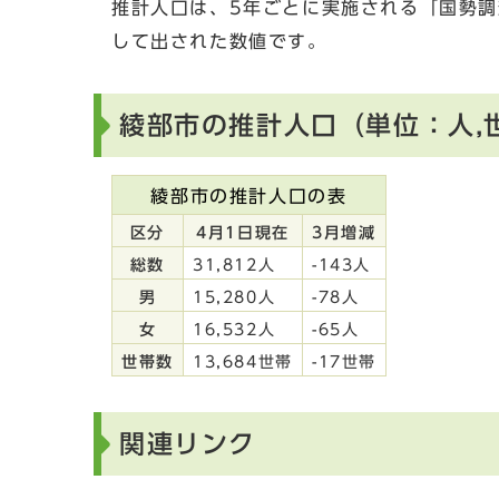
推計人口は、5年ごとに実施される「国勢
して出された数値です。
綾部市の推計人口（単位：人,
綾部市の推計人口の表
区分
4月1日現在
3月増減
総数
31,812人
-143人
男
15,280人
-78人
女
16,532人
-65人
世帯数
13,684世帯
-17世帯
関連リンク