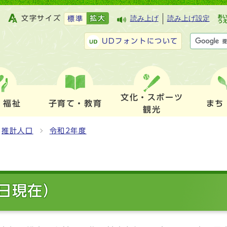
文字サイズ
拡大
読み上げ
読み上げ設定
標準
UDフォントについて
文化・スポーツ
・福祉
子育て・教育
まち
観光
推計人口
令和2年度
1日現在）