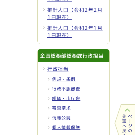
推計人口（令和2年2月
1日現在）
推計人口（令和2年1月
1日現在）
企画総務部総務課行政担当
行政担当
例規・条例
行政不服審査
組織・市庁舎
審査請求
情報公開
個人情報保護