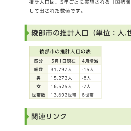
推計人口は、5年ごとに実施される「国勢
して出された数値です。
綾部市の推計人口（単位：人,
綾部市の推計人口の表
区分
5月1日現在
4月増減
総数
31,797人
-15人
男
15,272人
-8人
女
16,525人
-7人
世帯数
13,692世帯
8世帯
関連リンク