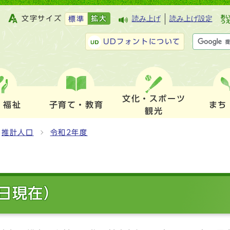
文字サイズ
拡大
読み上げ
読み上げ設定
標準
UDフォントについて
文化・スポーツ
・福祉
子育て・教育
まち
観光
推計人口
令和2年度
1日現在）