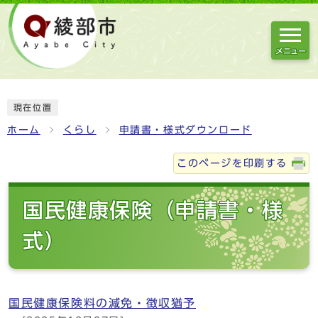
メニュー
現在位置
ホーム
くらし
申請書・様式ダウンロード
このページを印刷する
国民健康保険（申請書・様
式）
国民健康保険料の減免・徴収猶予