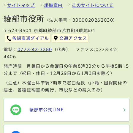
サイトマップ
組織案内
このサイトについて
綾部市役所
（法人番号：3000020262030）
〒623-8501 京都府綾部市若竹町8番地の1
各課直通ダイアル
交通アクセス
電話：
0773-42-3280
（代表） ファクス:0773-42-
4406
開庁時間 月曜日から金曜日の午前8時30分から午後5時15
分まで（祝日・休日・12月29日から1月3日を除く）
（注意）木曜日は午後7時まで窓口延長（戸籍・国保関係の
届出、各種証明書の発行、市税などの納入のみ）
綾部市公式LINE