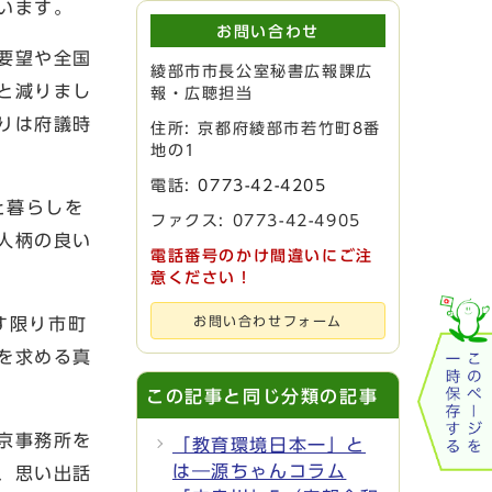
います。
お問い合わせ
要望や全国
綾部市市長公室秘書広報課広
と減りまし
報・広聴担当
りは府議時
住所: 京都府綾部市若竹町8番
地の1
電話:
0773-42-4205
と暮らしを
ファクス: 0773-42-4905
人柄の良い
電話番号のかけ間違いにご注
意ください！
す限り市町
お問い合わせフォーム
を求める真
この記事と同じ分類の記事
京事務所を
「教育環境日本一」と
は―源ちゃんコラム
、思い出話