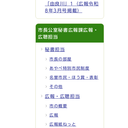
「由良川」1（広報令和
8年3月号掲載）
市長公室秘書広報課広報・
広聴担当
秘書担当
市長の部屋
あやべ特別市民制度
名誉市民・ほう賞・表彰
その他
広報・広聴担当
市の概要
広報
広報紙ねっと