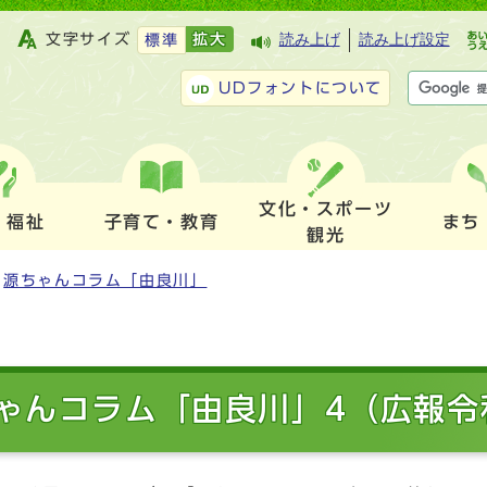
文字サイズ
拡大
読み上げ
読み上げ設定
標準
UDフォントについて
文化・スポーツ
・福祉
子育て・教育
まち
観光
源ちゃんコラム「由良川」
ゃんコラム「由良川」4（広報令