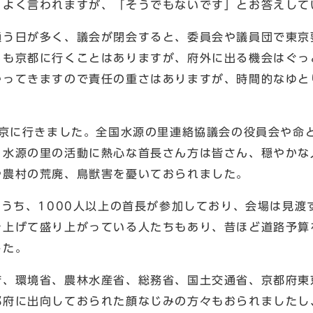
とよく言われますが、「そうでもないです」とお答えして
通う日が多く、議会が閉会すると、委員会や議員団で東京
らも京都に行くことはありますが、府外に出る機会はぐっ
かってきますので責任の重さはありますが、時間的なゆと
東京に行きました。全国水源の里連絡協議会の役員会や命
。水源の里の活動に熱心な首長さん方は皆さん、穏やかな
や農村の荒廃、鳥獣害を憂いておられました。
のうち、1000人以上の首長が参加しており、会場は見渡
を上げて盛り上がっている人たちもあり、昔ほど道路予算
した。
庁、環境省、農林水産省、総務省、国土交通省、京都府東
都府に出向しておられた顔なじみの方々もおられましたし