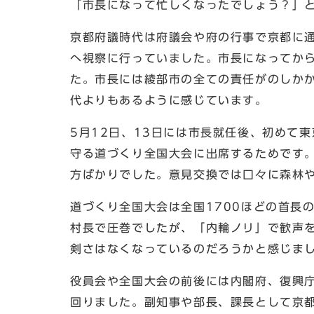
「市長になって忙しくなったでしょう？」
京都府議時代は府議会や府の行事で京都に
へ視察に行っていました。市長になってか
た。市長には綾部市の全ての責任がのしか
代よりもあるように感じています。
5月12日、13日には市長就任後、初めて
守る道づくり全国大会に出席するためです
方ばかりでした。意見交換では口々に森林
道づくり全国大会は全国1700ほどの首長
村長で圧巻でしたが、「内輪ノリ」で歓声
剣さはなくなっているのだろうかと感じま
役員会や全国大会の前後には内閣府、復興
回りました。副知事や部長、課長として京