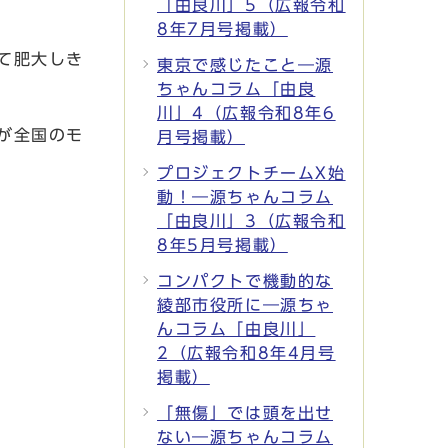
「由良川」5（広報令和
8年7月号掲載）
て肥大しき
東京で感じたこと―源
ちゃんコラム「由良
川」4（広報令和8年6
が全国のモ
月号掲載）
プロジェクトチームX始
動！―源ちゃんコラム
「由良川」3（広報令和
8年5月号掲載）
コンパクトで機動的な
綾部市役所に―源ちゃ
んコラム「由良川」
2（広報令和8年4月号
掲載）
「無傷」では頭を出せ
ない―源ちゃんコラム