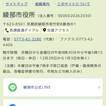
サイトマップ
組織案内
このサイトについて
綾部市役所
（法人番号：3000020262030）
〒623-8501 京都府綾部市若竹町8番地の1
各課直通ダイアル
交通アクセス
電話：
0773-42-3280
（代表） ファクス:0773-42-
4406
開庁時間 月曜日から金曜日の午前8時30分から午後5時15
分まで（祝日・休日・12月29日から1月3日を除く）
（注意）木曜日は午後7時まで窓口延長（戸籍・国保関係の
届出、各種証明書の発行、市税などの納入のみ）
綾部市公式LINE