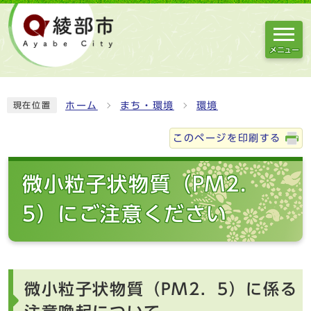
メニュー
ホーム
まち・環境
環境
現在位置
このページを印刷する
微小粒子状物質（PM2．
5）にご注意ください
微小粒子状物質（PM2．5）に係る