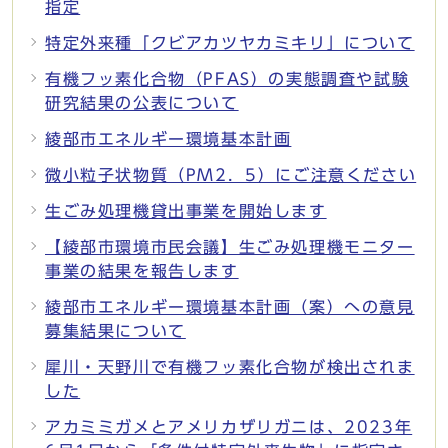
指定
特定外来種「クビアカツヤカミキリ」について
有機フッ素化合物（PFAS）の実態調査や試験
研究結果の公表について
綾部市エネルギー環境基本計画
微小粒子状物質（PM2．5）にご注意ください
生ごみ処理機貸出事業を開始します
【綾部市環境市民会議】生ごみ処理機モニター
事業の結果を報告します
綾部市エネルギー環境基本計画（案）への意見
募集結果について
犀川・天野川で有機フッ素化合物が検出されま
した
アカミミガメとアメリカザリガニは、2023年