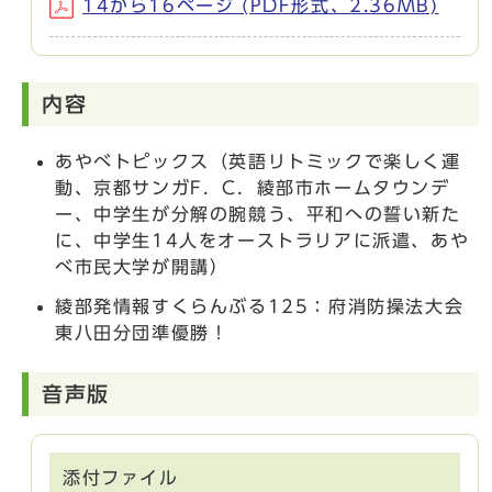
14から16ページ (PDF形式、2.36MB)
内容
あやべトピックス（英語リトミックで楽しく運
動、京都サンガF．C．綾部市ホームタウンデ
ー、中学生が分解の腕競う、平和への誓い新た
に、中学生14人をオーストラリアに派遣、あや
べ市民大学が開講）
綾部発情報すくらんぶる125：府消防操法大会
東八田分団準優勝！
音声版
添付ファイル