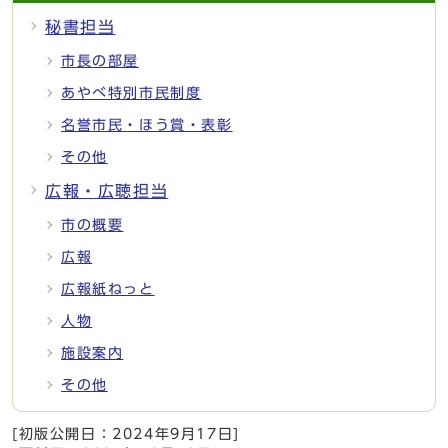
秘書担当
市長の部屋
あやべ特別市民制度
名誉市民・ほう賞・表彰
その他
広報・広聴担当
市の概要
広報
広報紙ねっと
人物
施設案内
その他
[初版公開日：
2024年9月17日
]