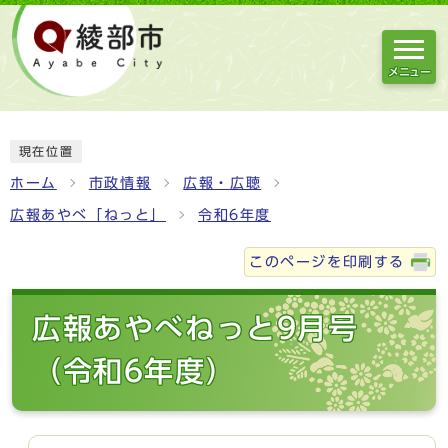
メニュー
現在位置
ホーム
市政情報
広報・広聴
広報あやべ「ねっと」
令和6年度
このページを印刷する
広報あやべねっと9月号
（令和6年度）