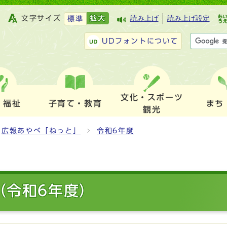
文字サイズ
拡大
読み上げ
読み上げ設定
標準
UDフォントについて
文化・スポーツ
・福祉
子育て・教育
まち
観光
広報あやべ「ねっと」
令和6年度
（令和6年度）