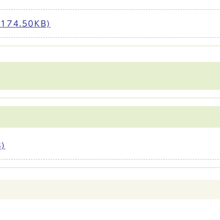
74.50KB)
)