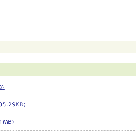
B)
.29KB)
1MB)