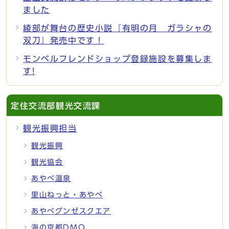
ました
綾部が舞台の歴史小説『有明の月 ガラシャの
双刀』発売中です！
モンベルフレンドショップ登録施設を募集しま
す!
定住交流部観光交流課
観光振興担当
観光振興
観光協会
あやべ温泉
里山ねっと・あやべ
あやべグンゼスクエア
海の京都DMO