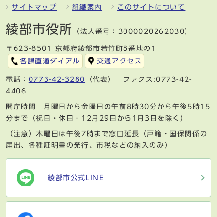
サイトマップ
組織案内
このサイトについて
綾部市役所
（法人番号：3000020262030）
〒623-8501 京都府綾部市若竹町8番地の1
各課直通ダイアル
交通アクセス
電話：
0773-42-3280
（代表） ファクス:0773-42-
4406
開庁時間 月曜日から金曜日の午前8時30分から午後5時15
分まで（祝日・休日・12月29日から1月3日を除く）
（注意）木曜日は午後7時まで窓口延長（戸籍・国保関係の
届出、各種証明書の発行、市税などの納入のみ）
綾部市公式LINE