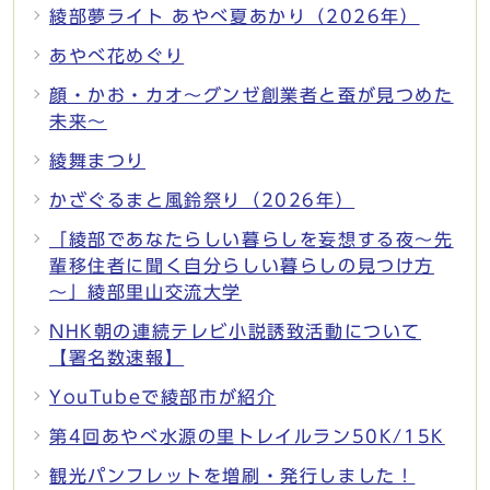
綾部夢ライト あやべ夏あかり（2026年）
あやべ花めぐり
顔・かお・カオ～グンゼ創業者と蚕が見つめた
未来～
綾舞まつり
かざぐるまと風鈴祭り（2026年）
「綾部であなたらしい暮らしを妄想する夜～先
輩移住者に聞く自分らしい暮らしの見つけ方
～」綾部里山交流大学
NHK朝の連続テレビ小説誘致活動について
【署名数速報】
YouTubeで綾部市が紹介
第4回あやべ水源の里トレイルラン50K/15K
観光パンフレットを増刷・発行しました！