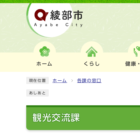
ホーム
くらし
健康
ホーム
各課の窓口
現在位置
あしあと
観光交流課