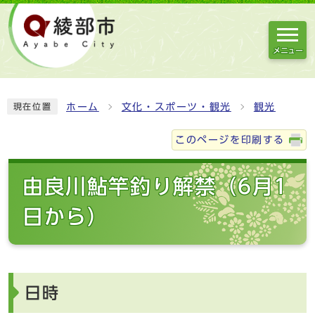
メニュー
ホーム
文化・スポーツ・観光
観光
現在位置
このページを印刷する
由良川鮎竿釣り解禁（6月1
日から）
日時