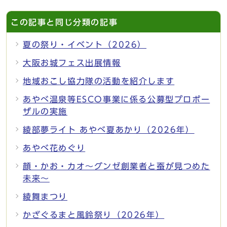
この記事と同じ分類の記事
夏の祭り・イベント（2026）
大阪お城フェス出展情報
地域おこし協力隊の活動を紹介します
あやべ温泉等ESCO事業に係る公募型プロポー
ザルの実施
綾部夢ライト あやべ夏あかり（2026年）
あやべ花めぐり
顔・かお・カオ～グンゼ創業者と蚕が見つめた
未来～
綾舞まつり
かざぐるまと風鈴祭り（2026年）