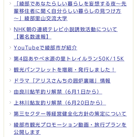
「綾部であなたらしい暮らしを妄想する夜～先
輩移住者に聞く自分らしい暮らしの見つけ方
～」綾部里山交流大学
NHK朝の連続テレビ小説誘致活動について
【署名数速報】
YouTubeで綾部市が紹介
第4回あやべ水源の里トレイルラン50K/15K
観光パンフレットを増刷・発行しました！
ドラマ「アリスさんちの囲炉裏端」情報
由良川鮎竿釣り解禁（6月1日から）
上林川鮎友釣り解禁（6月20日から）
第三セクター等経営健全化方針の策定について
綾部市観光プロモーション動画・旅行プランを
公開します