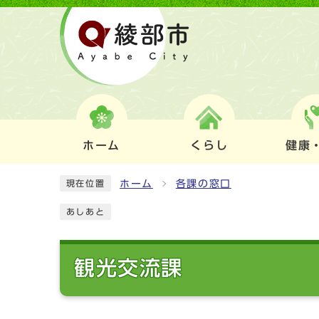
ホーム
くらし
健康
ホーム
各課の窓口
現在位置
あしあと
観光交流課