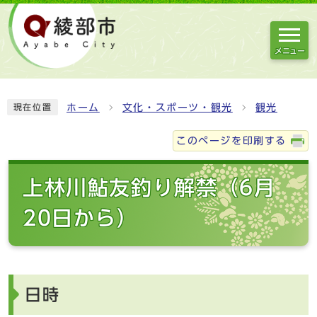
メニュー
ホーム
文化・スポーツ・観光
観光
現在位置
このページを印刷する
上林川鮎友釣り解禁（6月
20日から）
日時