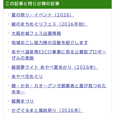
この記事と同じ分類の記事
夏の祭り・イベント（2026）
綾のまちめぐりフェス（2026年秋）
大阪お城フェス出展情報
地域おこし協力隊の活動を紹介します
あやべ温泉等ESCO事業に係る公募型プロポー
ザルの実施
綾部夢ライト あやべ夏あかり（2026年）
あやべ花めぐり
顔・かお・カオ～グンゼ創業者と蚕が見つめた
未来～
綾舞まつり
かざぐるまと風鈴祭り（2026年）