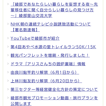
「綾部であなたらしい暮らしを妄想する夜～先
輩移住者に聞く自分らしい暮らしの見つけ方
～」綾部里山交流大学
NHK朝の連続テレビ小説誘致活動について
【署名数速報】
YouTubeで綾部市が紹介
第4回あやべ水源の里トレイルラン50K/15K
観光パンフレットを増刷・発行しました！
ドラマ「アリスさんちの囲炉裏端」情報
由良川鮎竿釣り解禁（6月1日から）
上林川鮎友釣り解禁（6月20日から）
第三セクター等経営健全化方針の策定について
綾部市観光プロモーション動画・旅行プランを
公開します