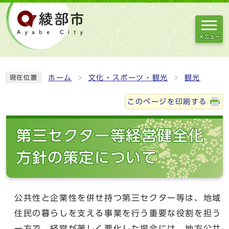
メニュー
ホーム
文化・スポーツ・観光
観光
現在位置
このページを印刷する
第三セクター等経営健全化
方針の策定について
公共性と企業性を併せ持つ第三セクター等は、地域
住民の暮らしを支える事業を行う重要な役割を担う
一方で、経営が著しく悪化した場合には、地方公共