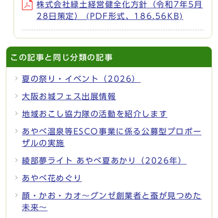
株式会社緑土経営健全化方針（令和7年5月
28日策定） (PDF形式、186.56KB)
この記事と同じ分類の記事
夏の祭り・イベント（2026）
大阪お城フェス出展情報
地域おこし協力隊の活動を紹介します
あやべ温泉等ESCO事業に係る公募型プロポー
ザルの実施
綾部夢ライト あやべ夏あかり（2026年）
あやべ花めぐり
顔・かお・カオ～グンゼ創業者と蚕が見つめた
未来～