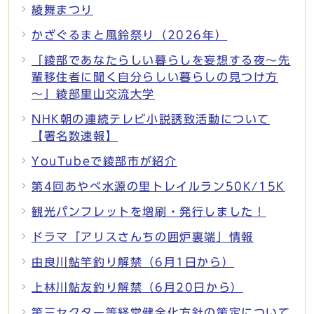
綾舞まつり
かざぐるまと風鈴祭り（2026年）
「綾部であなたらしい暮らしを妄想する夜～先
輩移住者に聞く自分らしい暮らしの見つけ方
～」綾部里山交流大学
NHK朝の連続テレビ小説誘致活動について
【署名数速報】
YouTubeで綾部市が紹介
第4回あやべ水源の里トレイルラン50K/15K
観光パンフレットを増刷・発行しました！
ドラマ「アリスさんちの囲炉裏端」情報
由良川鮎竿釣り解禁（6月1日から）
上林川鮎友釣り解禁（6月20日から）
第三セクター等経営健全化方針の策定について