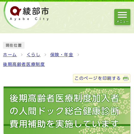
メニュー
現在位置
ホーム
くらし
保険・年金
後期高齢者医療制度
このページを印刷する
後期高齢者医療制度加入者
の人間ドック総合健康診断
費用補助を実施しています