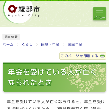
メニュー
現在位置
ホーム
くらし
保険・年金
国民年金
このページを印刷する
年金を受けている人が亡く
なられたとき
年金を受けている人が亡くなられると、年金を受け
る権利がなくなるため、「受給権者死亡届（報告