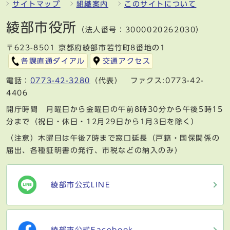
サイトマップ
組織案内
このサイトについて
綾部市役所
（法人番号：3000020262030）
〒623-8501 京都府綾部市若竹町8番地の1
各課直通ダイアル
交通アクセス
電話：
0773-42-3280
（代表） ファクス:0773-42-
4406
開庁時間 月曜日から金曜日の午前8時30分から午後5時15
分まで（祝日・休日・12月29日から1月3日を除く）
（注意）木曜日は午後7時まで窓口延長（戸籍・国保関係の
届出、各種証明書の発行、市税などの納入のみ）
綾部市公式LINE