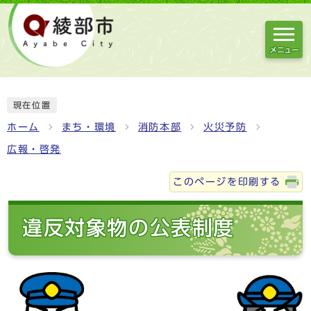
メニュー
現在位置
ホーム
まち・環境
消防本部
火災予防
広報・啓発
このページを印刷する
違反対象物の公表制度