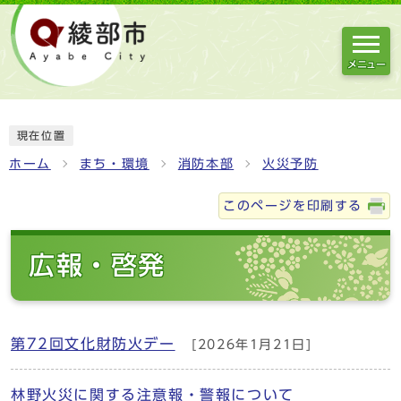
メニュー
現在位置
ホーム
まち・環境
消防本部
火災予防
このページを印刷する
広報・啓発
第72回文化財防火デー
[2026年1月21日]
林野火災に関する注意報・警報について