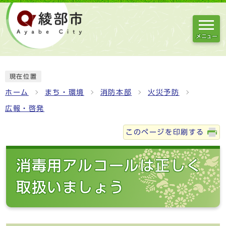
メニュー
現在位置
ホーム
まち・環境
消防本部
火災予防
広報・啓発
このページを印刷する
消毒用アルコールは正しく
取扱いましょう